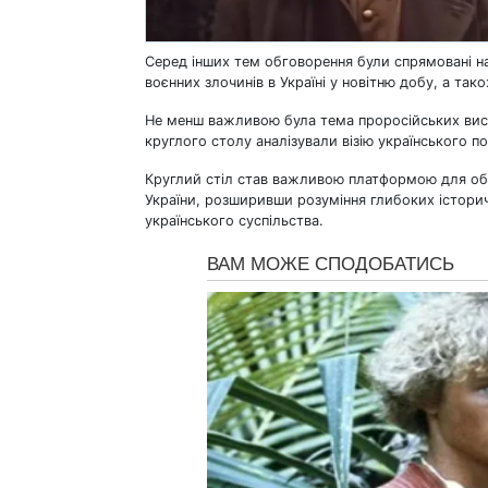
Серед інших тем обговорення були спрямовані на 
воєнних злочинів в Україні у новітню добу, а та
Не менш важливою була тема проросійських висту
круглого столу аналізували візію українського п
Круглий стіл став важливою платформою для обм
України, розширивши розуміння глибоких історич
українського суспільства.