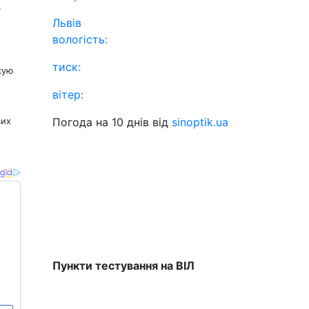
в
Львів
вологість:
тиск:
кую
о
вітер:
Погода на 10 днів від
sinoptik.ua
вих
Пункти тестування на ВІЛ