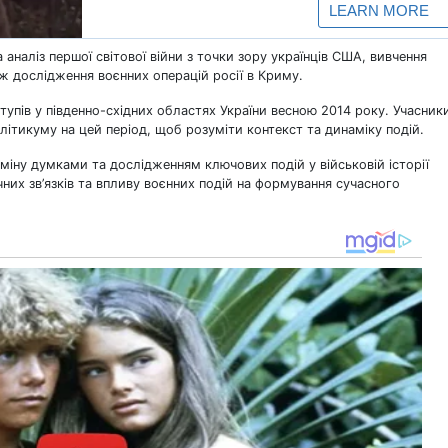
аналіз першої світової війни з точки зору українців США, вивчення
кож дослідження воєнних операцій росії в Криму.
пів у південно-східних областях України весною 2014 року. Учасник
олітикуму на цей період, щоб розуміти контекст та динаміку подій.
іну думками та дослідженням ключових подій у військовій історії
них зв’язків та впливу воєнних подій на формування сучасного