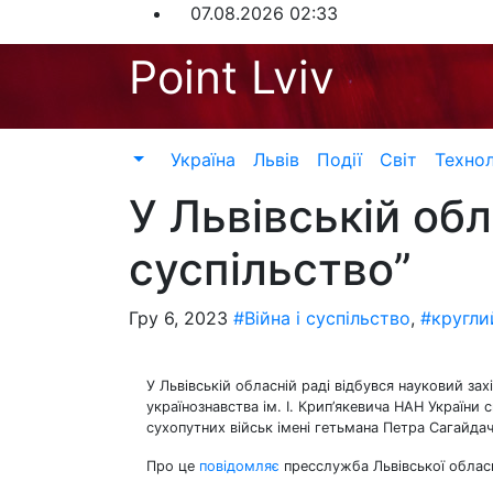
Перейти
07.08.2026
02:33
до
Point Lviv
контенту
Україна
Львів
Події
Світ
Технол
У Львівській обл
суспільство”
Гру 6, 2023
#Війна і суспільство
,
#кругли
У Львівській обласній раді відбувся науковий зах
українознавства ім. І. Крип’якевича НАН Україн
сухопутних військ імені гетьмана Петра Сагайдач
Про це
повідомляє
пресслужба Львівської обласн