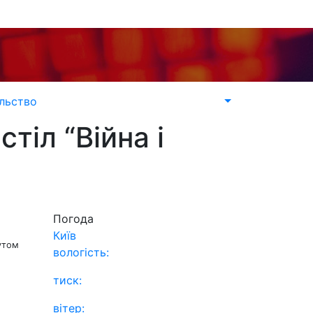
льство
тіл “Війна і
Погода
Київ
тутом
вологість:
тиск:
вітер: