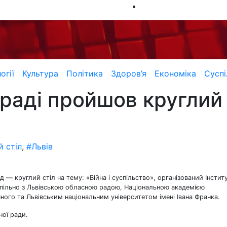
огії
Культура
Політика
Здоров’я
Економіка
Суспі
раді пройшов круглий с
й стіл
,
#Львів
ід — круглий стіл на тему: «Війна і суспільство», організований Інсти
и спільно з Львівською обласною радою, Національною академією
ного та Львівським національним університетом імені Івана Франка.
ої ради.