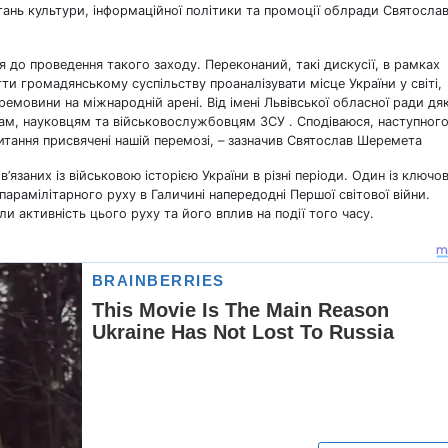
питань культури, інформаційної політики та промоції облради Святосла
до проведення такого заходу. Переконаний, такі дискусії, в рамках
и громадянському суспільству проаналізувати місце України у світі,
мовини на міжнародній арені. Від імені Львівської обласної ради дя
кам, науковцям та військовослужбовцям ЗСУ . Сподіваюся, наступног
тання присвячені нашій перемозі, – зазначив Святослав Шеремета
язаних із військовою історією України в різні періоди. Один із ключо
 парамілітарного руху в Галичині напередодні Першої світової війни.
и активність цього руху та його вплив на події того часу.