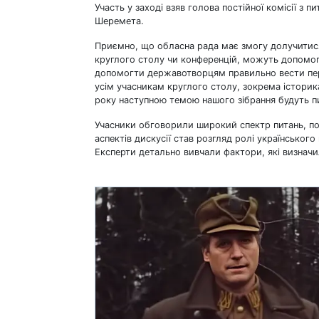
Участь у заході взяв голова постійної комісії з 
Шеремета.
Приємно, що обласна рада має змогу долучитися 
круглого столу чи конференцій, можуть допомогт
допомогти державотворцям правильно вести пере
усім учасникам круглого столу, зокрема істори
року наступною темою нашого зібрання будуть пи
Учасники обговорили широкий спектр питань, пов’
аспектів дискусії став розгляд ролі українського
Експерти детально вивчали фактори, які визначил