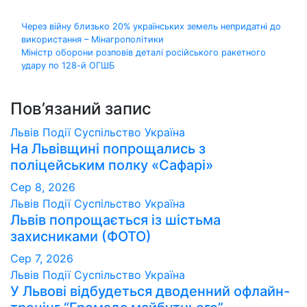
Навігація
Через війну близько 20% українських земель непридатні до
використання – Мінагрополітики
записів
Міністр оборони розповів деталі російського ракетного
удару по 128-й ОГШБ
Пов’язаний запис
Львів
Події
Суспільство
Україна
На Львівщині попрощались з
поліцейським полку «Сафарі»
Сер 8, 2026
Львів
Події
Суспільство
Україна
Львів попрощається із шістьма
захисниками (ФОТО)
Сер 7, 2026
Львів
Події
Суспільство
Україна
У Львові відбудеться дводенний офлайн-