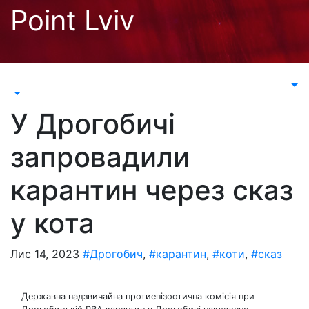
Перейти
Point Lviv
до
контенту
У Дрогобичі
запровадили
карантин через сказ
у кота
Лис 14, 2023
#Дрогобич
,
#карантин
,
#коти
,
#сказ
Державна надзвичайна протиепізоотична комісія при