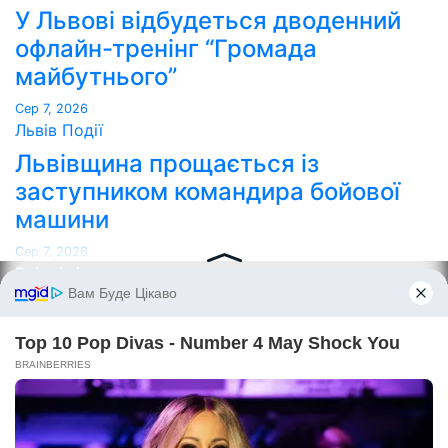
У Львові відбудеться дводенний
офлайн-тренінг “Громада
майбутнього”
Сер 7, 2026
Львів
Події
Львівщина прощається із
заступником командира бойової
машини
Сер 7, 2026
Point Lviv
Сайт працює на WordPress
|
Тема:
Newses
за
Themeansar
.