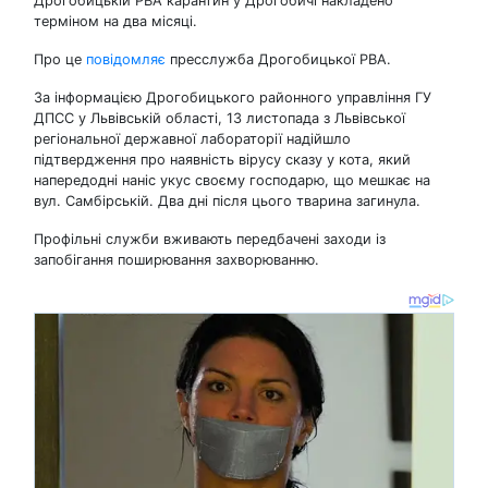
Дрогобицькій РВА карантин у Дрогобичі накладено
терміном на два місяці.
Про це
повідомляє
пресслужба Дрогобицької РВА.
За інформацією Дрогобицького районного управління ГУ
ДПСС у Львівській області, 13 листопада з Львівської
регіональної державної лабораторії надійшло
підтвердження про наявність вірусу сказу у кота, який
напередодні наніс укус своєму господарю, що мешкає на
вул. Самбірській. Два дні після цього тварина загинула.
Профільні служби вживають передбачені заходи із
запобігання поширювання захворюванню.