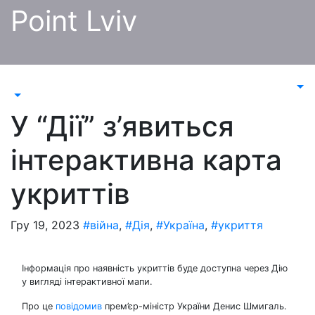
Перейти
Point Lviv
до
контенту
У “Дії” з’явиться
інтерактивна карта
укриттів
Гру 19, 2023
#війна
,
#Дія
,
#Україна
,
#укриття
Інформація про наявність укриттів буде доступна через Дію
у вигляді інтерактивної мапи.
Про це
повідомив
прем’єр-міністр України Денис Шмигаль.