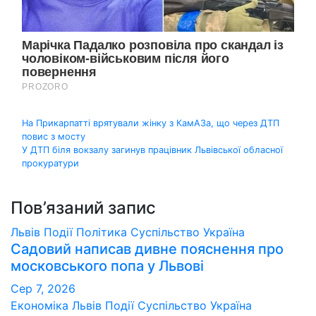
Навігація
На Прикарпатті врятували жінку з КамАЗа, що через ДТП
повис з мосту
записів
У ДТП біля вокзалу загинув працівник Львівської обласної
прокуратури
Пов’язаний запис
Львів
Події
Політика
Суспільство
Україна
Садовий написав дивне пояснення про
московського попа у Львові
Сер 7, 2026
Економіка
Львів
Події
Суспільство
Україна