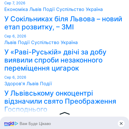
Сер 7, 2026
Економіка
Львів
Події
Суспільство
Україна
У Сокільниках біля Львова – новий
етап розвитку, – ЗМІ
Сер 6, 2026
Львів
Події
Суспільство
Україна
У «Раві-Руській» двічі за добу
виявили спроби незаконного
переміщення цигарок
Сер 6, 2026
Здоров'я
Львів
Події
У Львівському онкоцентрі
відзначили свято Преображення
Господнього
Сер 6, 2026
Point Lviv