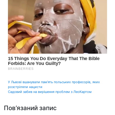
Навігація
У Львові вшанували пам’ять польських професорів, яких
розстріляли нацисти
записів
Садовий забив на вирішення проблем з ЛеоКартом
Пов’язаний запис