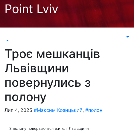
Перейти
Point Lviv
до
контенту
Троє мешканців
Львівщини
повернулись з
полону
Лип 4, 2025
#Максим Козицький
,
#полон
З полону повертаються жителі Львівщини