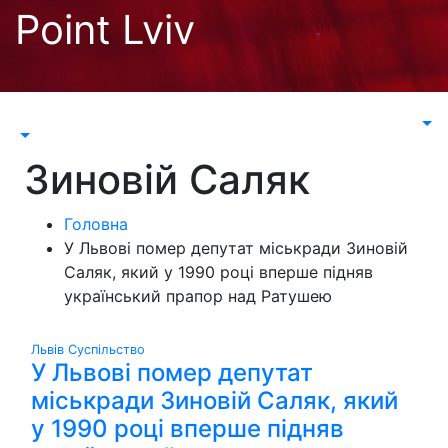
Перейти
Point Lviv
до
контенту
Зиновій Саляк
Головна
У Львові помер депутат міськради Зиновій
Саляк, який у 1990 році вперше підняв
український прапор над Ратушею
Львів
Суспільство
У Львові помер депутат
міськради Зиновій Саляк, який
у 1990 році вперше підняв