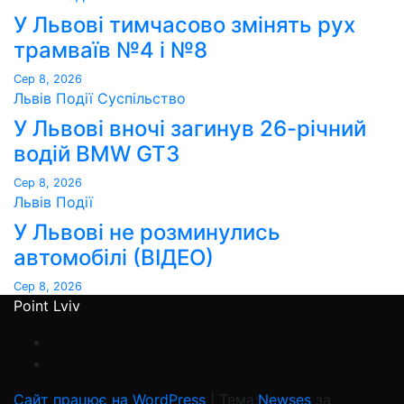
У Львові тимчасово змінять рух
трамваїв №4 і №8
Сер 8, 2026
Львів
Події
Суспільство
У Львові вночі загинув 26-річний
водій BMW GT3
Сер 8, 2026
Львів
Події
У Львові не розминулись
автомобілі (ВІДЕО)
Сер 8, 2026
Point Lviv
Сайт працює на WordPress
|
Тема:
Newses
за