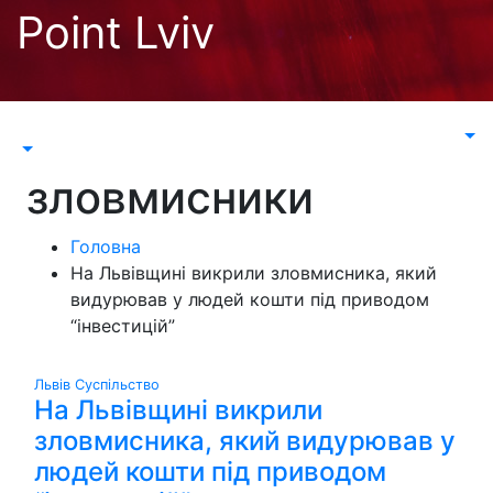
Перейти
Point Lviv
до
контенту
зловмисники
Головна
На Львівщині викрили зловмисника, який
видурював у людей кошти під приводом
“інвестицій”
Львів
Суспільство
На Львівщині викрили
зловмисника, який видурював у
людей кошти під приводом