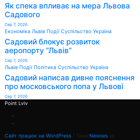
Як спека впливає на мера Львова
Садового
Сер 7, 2026
Економіка
Львів
Події
Суспільство
Україна
Садовий блокує розвиток
аеропорту “Львів”
Сер 7, 2026
Львів
Події
Політика
Суспільство
Україна
Садовий написав дивне пояснення
про московського попа у Львові
Сер 7, 2026
Point Lviv
Сайт працює на WordPress
|
Тема:
Newses
за