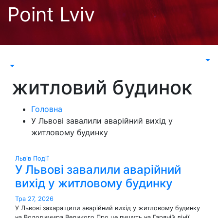
Перейти
Point Lviv
до
контенту
житловий будинок
Головна
У Львові завалили аварійний вихід у
житловому будинку
Львів
Події
У Львові завалили аварійний
вихід у житловому будинку
Тра 27, 2026
У Львові захаращили аварійний вихід у житловому будинку
на Володимира Великого Про це пишуть на Гарячій лінії