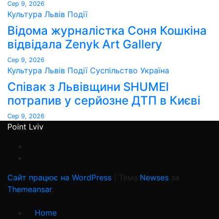
Сер 9, 2026
Культура
Львів
Події
Відома журналістка Соня Кошкіна
відвідала Zenyk Art Gallery
Сер 9, 2026
Культура
Львів
Події
Суспільство
Україна
Співак з Львівщини SHUMEI
потрапив у серйозне ДТП в Києві
Сер 9, 2026
Point Lviv
Сайт працює на WordPress
|
Тема:
Newses
за
Themeansar
.
Home