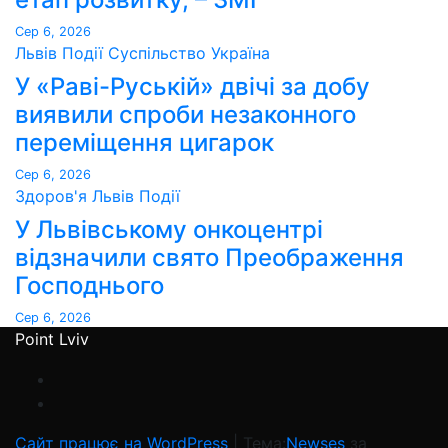
Сер 6, 2026
Львів
Події
Суспільство
Україна
У «Раві-Руській» двічі за добу
виявили спроби незаконного
переміщення цигарок
Сер 6, 2026
Здоров'я
Львів
Події
У Львівському онкоцентрі
відзначили свято Преображення
Господнього
Сер 6, 2026
Point Lviv
Сайт працює на WordPress
|
Тема:
Newses
за