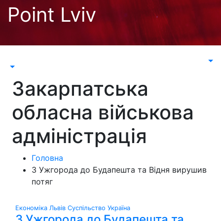
Перейти
Point Lviv
до
контенту
Закарпатська
обласна військова
адміністрація
Головна
З Ужгорода до Будапешта та Відня вирушив
потяг
Економіка
Львів
Суспільство
Україна
З Ужгорода до Будапешта та