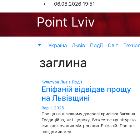
Перейти
06.08.2026
19:51
до
Point Lviv
контенту
Україна
Львів
Події
Світ
Технол
заглина
Культура
Львів
Події
Епіфаній відвідав прощу
на Львівщині
Вер 1, 2025
Проща на цілющому джерелі присілка Заглина.
Традиційно, як і щороку, Божественну літургію
сьогодні очолив Митрополит Епіфаній. Про це
повідомив мер…