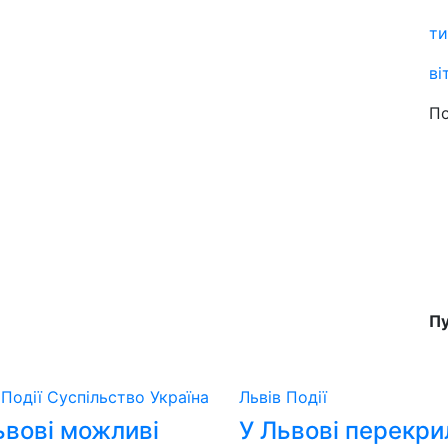
ти
ві
По
Пу
в
Події
Суспільство
Україна
Львів
Події
ьвові можливі
У Львові перекри