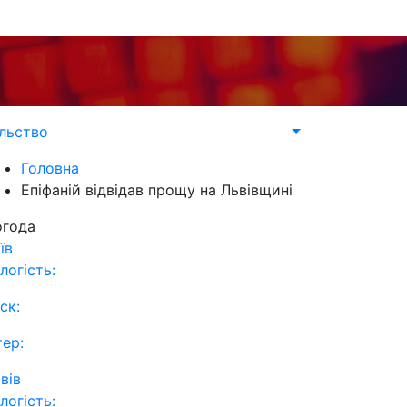
льство
Головна
Епіфаній відвідав прощу на Львівщині
огода
їв
логість:
ск:
тер:
вів
логість: