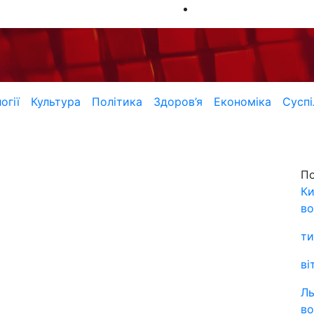
огії
Культура
Політика
Здоров’я
Економіка
Суспі
П
Ки
во
ти
ві
Ль
во