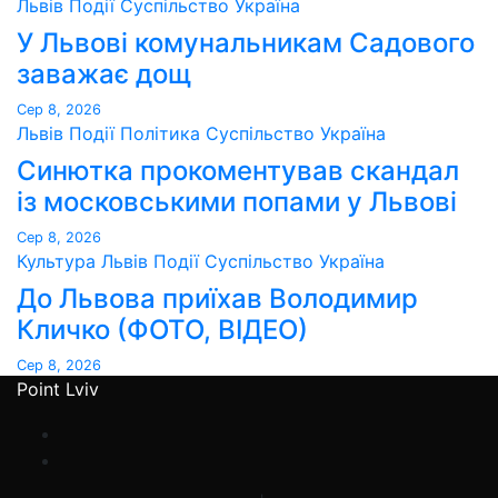
Львів
Події
Суспільство
Україна
У Львові комунальникам Садового
заважає дощ
Сер 8, 2026
Львів
Події
Політика
Суспільство
Україна
Синютка прокоментував скандал
із московськими попами у Львові
Сер 8, 2026
Культура
Львів
Події
Суспільство
Україна
До Львова приїхав Володимир
Кличко (ФОТО, ВІДЕО)
Сер 8, 2026
Point Lviv