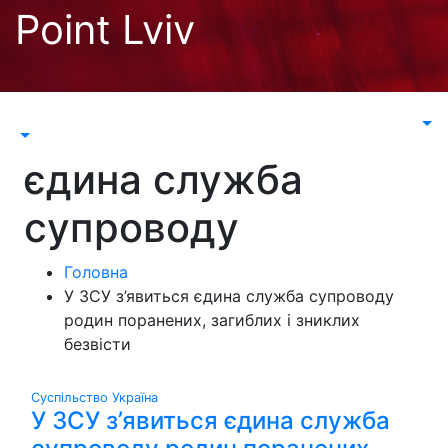
Перейти
Point Lviv
до
контенту
єдина служба
супроводу
Головна
У ЗСУ з’явиться єдина служба супроводу
родин поранених, загиблих і зниклих
безвісти
Суспільство
Україна
У ЗСУ з’явиться єдина служба