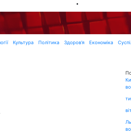
огії
Культура
Політика
Здоров’я
Економіка
Суспі
П
Ки
во
ти
ві
,
Ль
во