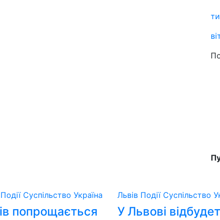
ти
ві
По
Пу
в
Події
Суспільство
Україна
Львів
Події
Суспільство
У
ів попрощається
У Львові відбуде