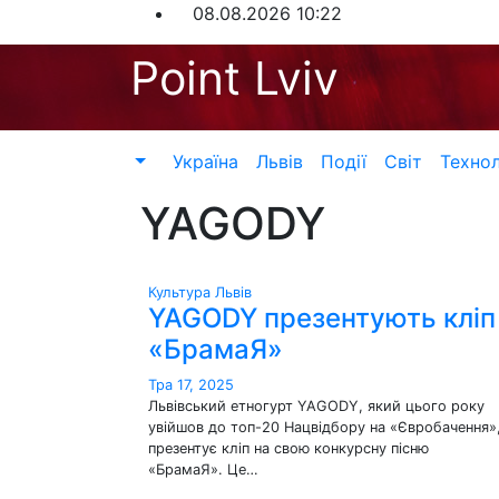
Перейти
08.08.2026
10:22
до
Point Lviv
контенту
Україна
Львів
Події
Світ
Технол
YAGODY
Культура
Львів
YAGODY презентують кліп
«БрамаЯ»
Тра 17, 2025
Львівський етногурт YAGODY, який цього року
увійшов до топ-20 Нацвідбору на «Євробачення»
презентує кліп на свою конкурсну пісню
«БрамаЯ». Це…