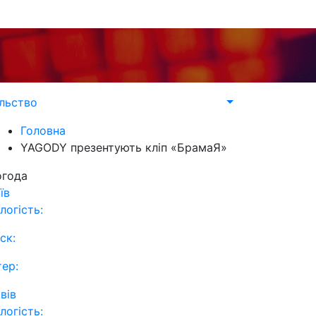
льство
Головна
YAGODY презентують кліп «БрамаЯ»
огода
їв
логість:
ск:
тер:
вів
логість: