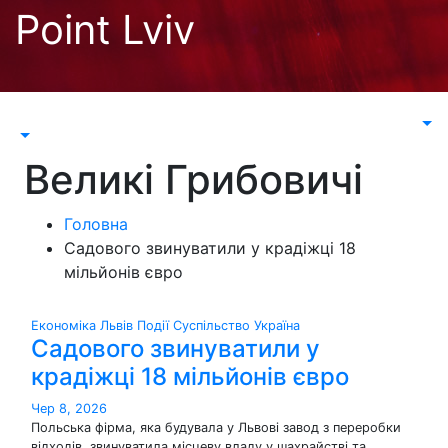
Перейти
Point Lviv
до
контенту
Великі Грибовичі
Головна
Садового звинуватили у крадіжці 18
мільйонів євро
Економіка
Львів
Події
Суспільство
Україна
Садового звинуватили у
крадіжці 18 мільйонів євро
Чер 8, 2026
Польська фірма, яка будувала у Львові завод з переробки
відходів, звинуватила місцеву владу у шахрайстві та