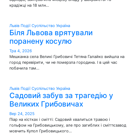
крадіжці на 18 млн…
Львів
Події
Суспільство
Україна
Біля Львова врятували
поранену косулю
Тра 4, 2026
Мешканка села Великі Грибовичі Тетяна Галайко вийшла на
город перевірити, чи не померзла городина. І в цей час
побачила там…
Львів
Події
Суспільство
Україна
Садовий забув за трагедію у
Великих Грибовичах
Вер 24, 2025
Піар на кістках і смітті: Садовий хвалиться травою і
гольфом на Грибовицькому, але про загиблих і сміттєзавод
мовчить Купол Грибовицького…