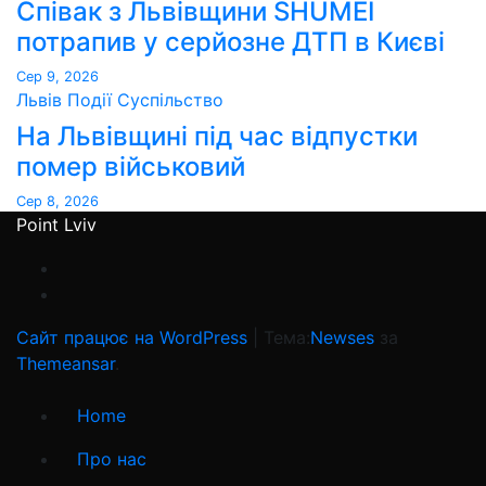
Співак з Львівщини SHUMEI
потрапив у серйозне ДТП в Києві
Сер 9, 2026
Львів
Події
Суспільство
На Львівщині під час відпустки
помер військовий
Сер 8, 2026
Point Lviv
Сайт працює на WordPress
|
Тема:
Newses
за
Themeansar
.
Home
Про нас