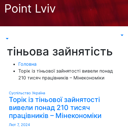
Перейти
Point Lviv
до
контенту
тіньова зайнятість
Головна
Торік із тіньової зайнятості вивели понад
210 тисяч працівників – Мінекономіки
Суспільство
Україна
Торік із тіньової зайнятості
вивели понад 210 тисяч
працівників – Мінекономіки
Лют 7, 2024