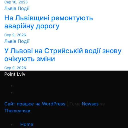
Сер 10, 2026
Львів
Події
На Львівщині ремонтують
аварійну дорогу
Сер 9, 2026
Львів
Події
У Львові на Стрийській водії знову
очікують зміни
Сер 9, 2026
Point Lviv
Сайт працює на WordPress
|
Тема:
Newses
за
Themeansar
.
Home