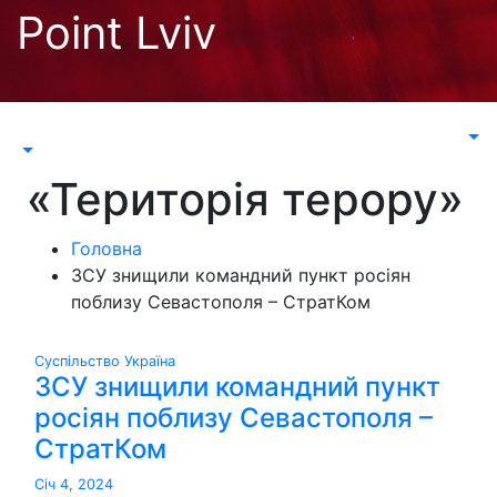
Перейти
Point Lviv
до
контенту
«Територія терору»
Головна
ЗСУ знищили командний пункт росіян
поблизу Севастополя – СтратКом
Суспільство
Україна
ЗСУ знищили командний пункт
росіян поблизу Севастополя –
СтратКом
Січ 4, 2024