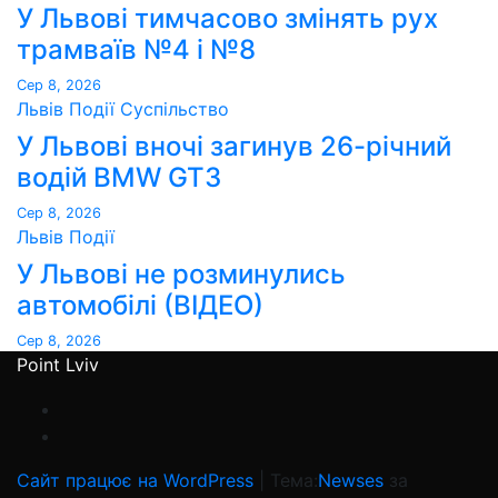
У Львові тимчасово змінять рух
трамваїв №4 і №8
Сер 8, 2026
Львів
Події
Суспільство
У Львові вночі загинув 26-річний
водій BMW GT3
Сер 8, 2026
Львів
Події
У Львові не розминулись
автомобілі (ВІДЕО)
Сер 8, 2026
Point Lviv
Сайт працює на WordPress
|
Тема:
Newses
за