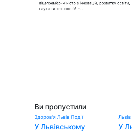
віцепрем’єр-міністр з інновацій, розвитку освіти,
науки та технологій –…
Ви пропустили
Здоров'я
Львів
Події
Льві
У Львівському
У Л