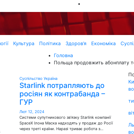
огії
Культура
Політика
Здоров’я
Економіка
Суспі
Головна
Польща продовжить абонплату тер
П
Суспільство
Україна
Ки
Starlink потрапляють до
во
росіян як контрабанда –
ГУР
ти
Лют 12, 2024
ві
Системи супутникового зв’язку Starlink компанії
SpaceX Ілона Маска надходять у продаж до Росії
Ль
через треті країни. Наразі триває робота з…
во
в