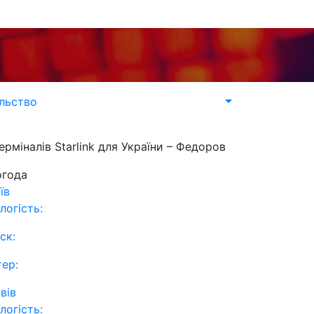
льство
міналів Starlink для України – Федоров
огода
їв
логість:
ск:
тер:
вів
логість: