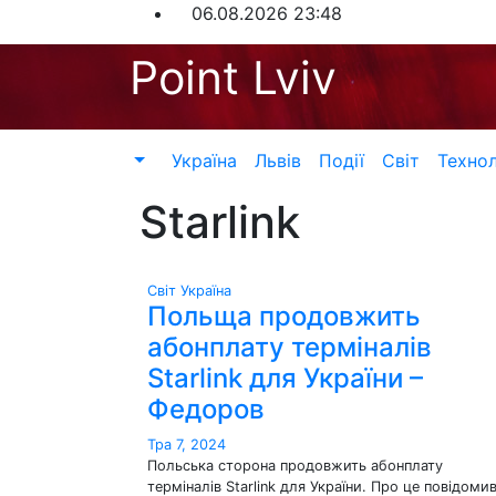
Перейти
06.08.2026
23:48
до
Point Lviv
контенту
Україна
Львів
Події
Світ
Технол
Starlink
Світ
Україна
Польща продовжить
абонплату терміналів
Starlink для України –
Федоров
Тра 7, 2024
Польська сторона продовжить абонплату
терміналів Starlink для України. Про це повідоми