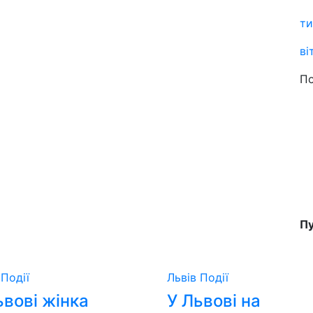
ти
ві
По
Пу
в
Події
Львів
Події
ьвові жінка
У Львові на