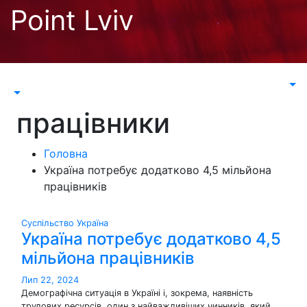
Перейти
Point Lviv
до
контенту
працівники
Головна
Україна потребує додатково 4,5 мільйона
працівників
Суспільство
Україна
Україна потребує додатково 4,5
мільйона працівників
Лип 22, 2024
Демографічна ситуація в Україні і, зокрема, наявність
трудових ресурсів, один з найважливіших чинників, який