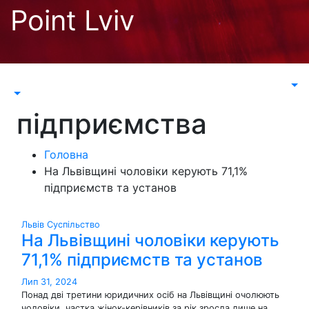
Перейти
Point Lviv
до
контенту
підприємства
Головна
На Львівщині чоловіки керують 71,1%
підприємств та установ
Львів
Суспільство
На Львівщині чоловіки керують
71,1% підприємств та установ
Лип 31, 2024
Понад дві третини юридичних осіб на Львівщині очолюють
чоловіки, частка жінок-керівників за рік зросла лише на