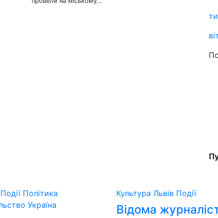
провели на міському…
ти
ві
По
Пу
в
Події
Політика
Культура
Львів
Події
ільство
Україна
Відома журналіс