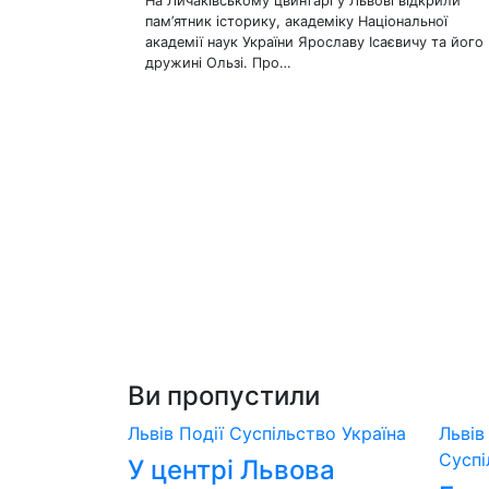
На Личаківському цвинтарі у Львові відкрили
пам’ятник історику, академіку Національної
академії наук України Ярославу Ісаєвичу та його
дружині Ользі. Про…
Ви пропустили
Львів
Події
Суспільство
Україна
Льві
Сусп
У центрі Львова