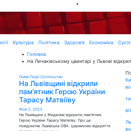
огії
Культура
Політика
Здоров’я
Економіка
Суспі
Головна
На Личаківському цвинтарі у Львові відкри
П
Львів
Події
Суспільство
Ки
На Львівщині відкрили
во
пам’ятник Герою України
Тарасу Матвіїву
ти
Жов 2, 2023
ві
На Львівщині у Жидачеві відкрили пам’ятник
Герою України Тарасу Матвіїву. Про це
Ль
повідомляє Львівська ОВА. Церемонію відкриття
во