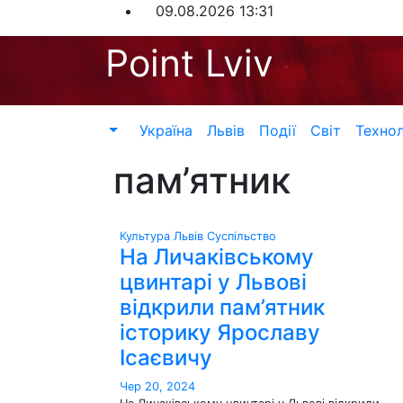
Перейти
09.08.2026
13:31
до
Point Lviv
контенту
Україна
Львів
Події
Світ
Технол
пам’ятник
Культура
Львів
Суспільство
На Личаківському
цвинтарі у Львові
відкрили пам’ятник
історику Ярославу
Ісаєвичу
Чер 20, 2024