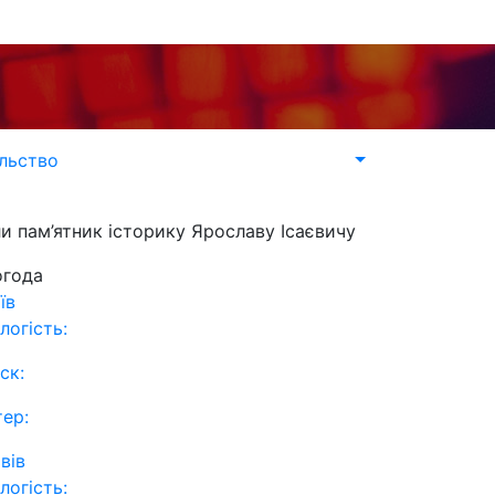
льство
ли пам’ятник історику Ярославу Ісаєвичу
огода
їв
логість:
ск:
тер:
вів
логість: