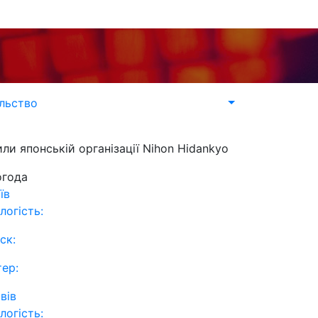
льство
ли японській організації Nihon Hidankyo
огода
їв
логість:
ск:
тер:
вів
логість: