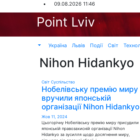
Перейти
09.08.2026
11:46
до
Point Lviv
контенту
Україна
Львів
Події
Світ
Технол
Nihon Hidankyo
Світ
Суспільство
Нобелівську премію миру
вручили японській
організації Nihon Hidankyo
Жов 11, 2024
Цьогорічну Нобелівську премію миру присудили
японській правозахисній організації Nihon
Hidankyo за зусилля щодо досягнення миру,