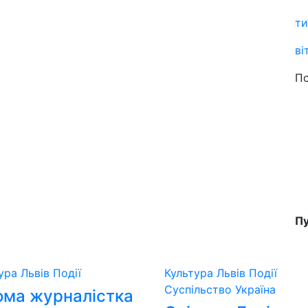
ти
ві
По
Пу
тура
Львів
Події
Культура
Львів
Події
Суспільство
Україна
ома журналістка