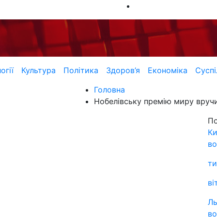
огії
Культура
Політика
Здоров’я
Економіка
Суспі
Головна
Нобелівську премію миру вручи
П
Ки
во
ти
ві
Ль
во