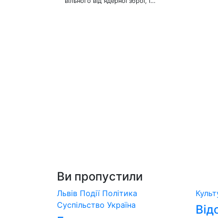
вільного від ядерної зброї, і…
Ви пропустили
Львів
Події
Політика
Куль
Суспільство
Україна
Від