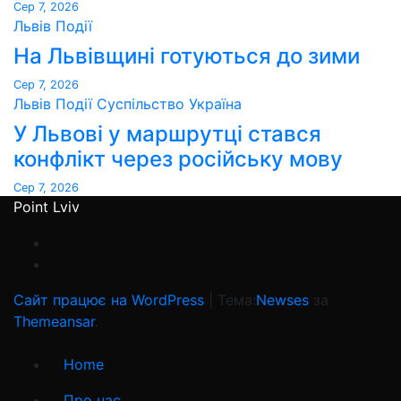
Сер 7, 2026
Львів
Події
На Львівщині готуються до зими
Сер 7, 2026
Львів
Події
Суспільство
Україна
У Львові у маршрутці стався
конфлікт через російську мову
Сер 7, 2026
Point Lviv
Сайт працює на WordPress
|
Тема:
Newses
за
Themeansar
.
Home
Про нас