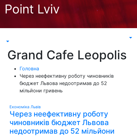
Перейти
Point Lviv
до
контенту
Grand Cafe Leopolis
Головна
Через неефективну роботу чиновників
бюджет Львова недоотримав до 52
мільйони гривень
Економіка
Львів
Через неефективну роботу
чиновників бюджет Львова
недоотримав до 52 мільйони