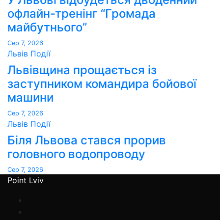
офлайн-тренінг “Громада
майбутнього”
Сер 7, 2026
Львів
Події
Львівщина прощається із
заступником командира бойової
машини
Сер 7, 2026
Львів
Події
Біля Львова стався прорив
головного водопроводу
Сер 7, 2026
Point Lviv