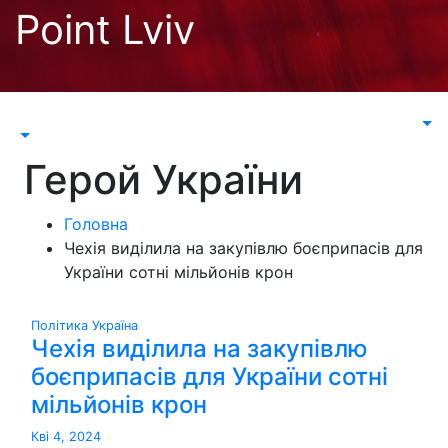
Перейти
Point Lviv
до
контенту
Герой України
Головна
Чехія виділила на закупівлю боєприпасів для
України сотні мільйонів крон
Політика
Україна
Чехія виділила на закупівлю
боєприпасів для України сотні
мільйонів крон
Кві 4, 2024