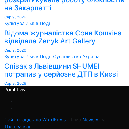
на Закарпатті
Сер 9, 2026
Культура
Львів
Події
Відома журналістка Соня Кошкіна
відвідала Zenyk Art Gallery
Сер 9, 2026
Культура
Львів
Події
Суспільство
Україна
Співак з Львівщини SHUMEI
потрапив у серйозне ДТП в Києві
Сер 9, 2026
Point Lviv
Сайт працює на WordPress
|
Тема:
Newses
за
Themeansar
.