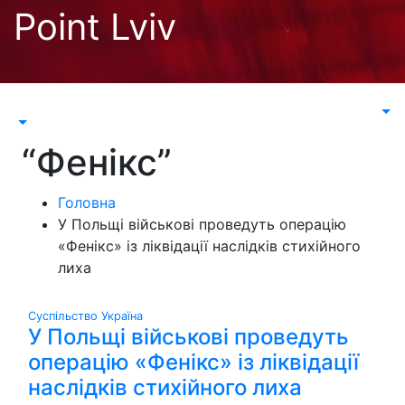
Перейти
Point Lviv
до
контенту
“Фенікс”
Головна
У Польщі військові проведуть операцію
«Фенікс» із ліквідації наслідків стихійного
лиха
Суспільство
Україна
У Польщі військові проведуть
операцію «Фенікс» із ліквідації
наслідків стихійного лиха