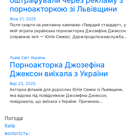
оштрафували через рекламу з
порноакторкою зі Львівщини
Жов 21, 2025
Після скарги на рекламну кампанію «Твердий стандарт», у
якій зіграла українська порноакторка Джозефіна Джексон
(справжнє ім’я — Юлія Сенюк), Держпродспоживслужба…
Львів
Світ
Україна
Порноакторка Джозефіна
Джексон виїхала з України
Вер 23, 2025
Акторка фільмів для дорослих Юлія Сенюк із Львівщини,
яка відома під псевдонімом Джозефіна Джексон,
повідомила, що виїхала з України. Причиною…
Погода
Київ
вологість: