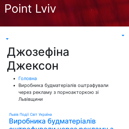
Перейти
Point Lviv
до
контенту
Джозефіна
Джексон
Головна
Виробника будматеріалів оштрафували
через рекламу з порноакторкою зі
Львівщини
Львів
Події
Світ
Україна
Виробника будматеріалів