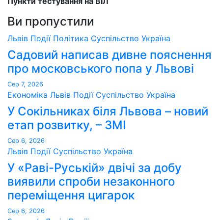
Пункти тестування на ВІЛ
Ви пропустили
Львів
Події
Політика
Суспільство
Україна
Садовий написав дивне пояснення
про московського попа у Львові
Сер 7, 2026
Економіка
Львів
Події
Суспільство
Україна
У Сокільниках біля Львова – новий
етап розвитку, – ЗМІ
Сер 6, 2026
Львів
Події
Суспільство
Україна
У «Раві-Руській» двічі за добу
виявили спроби незаконного
переміщення цигарок
Сер 6, 2026