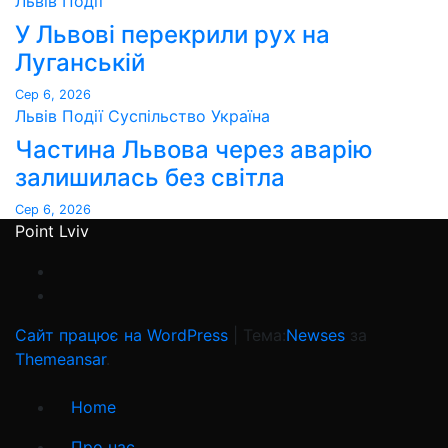
Львів
Події
У Львові перекрили рух на
Луганській
Сер 6, 2026
Львів
Події
Суспільство
Україна
Частина Львова через аварію
залишилась без світла
Сер 6, 2026
Point Lviv
Сайт працює на WordPress
|
Тема:
Newses
за
Themeansar
.
Home
Про нас