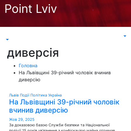
Перейти
Point Lviv
до
контенту
диверсія
Головна
На Львівщині 39-річний чоловік вчинив
диверсію
Львів
Події
Політика
Україна
На Львівщині 39-річний чоловік
вчинив диверсію
Жов 29, 2025
За доказовою базою Служби безпеки та Національної
поліції 15 років ув’язнення з конфіскацією майна отримав