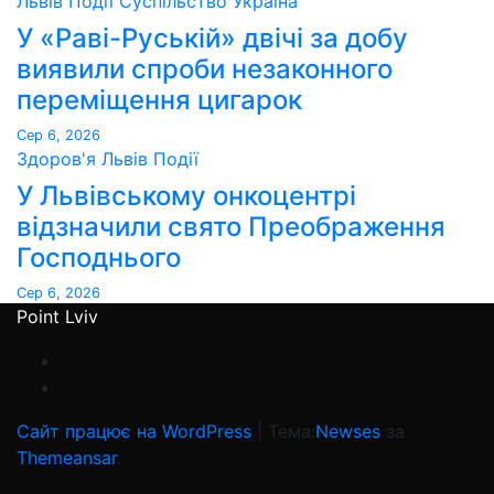
Львів
Події
Суспільство
Україна
У «Раві-Руській» двічі за добу
виявили спроби незаконного
переміщення цигарок
Сер 6, 2026
Здоров'я
Львів
Події
У Львівському онкоцентрі
відзначили свято Преображення
Господнього
Сер 6, 2026
Point Lviv
Сайт працює на WordPress
|
Тема:
Newses
за
Themeansar
.