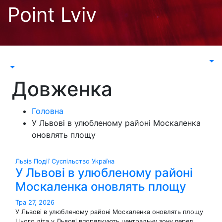
Перейти
Point Lviv
до
контенту
Довженка
Головна
У Львові в улюбленому районі Москаленка
оновлять площу
Львів
Події
Суспільство
Україна
У Львові в улюбленому районі
Москаленка оновлять площу
Тра 27, 2026
У Львові в улюбленому районі Москаленка оновлять площу
Цього літа у Львові впорядкують центральну зону перед