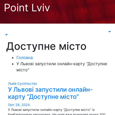
Перейти
Point Lviv
до
контенту
Доступне місто
Головна
У Львові запустили онлайн-карту “Доступне
місто”
Львів
Суспільство
У Львові запустили онлайн-
карту “Доступне місто”
Лют 28, 2024
У Львові запустили онлайн-карту “Доступне місто” із
безбар’єрними закладами. На мапі вже позначені понад 100