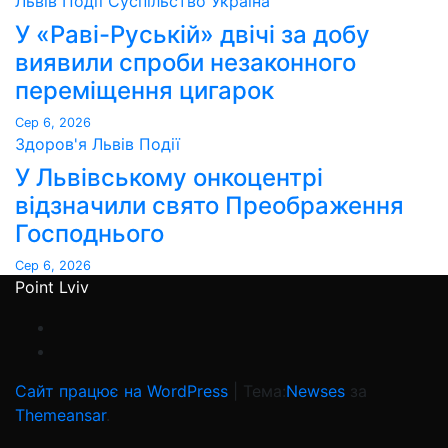
Львів
Події
Суспільство
Україна
У «Раві-Руській» двічі за добу
виявили спроби незаконного
переміщення цигарок
Сер 6, 2026
Здоров'я
Львів
Події
У Львівському онкоцентрі
відзначили свято Преображення
Господнього
Сер 6, 2026
Point Lviv
Сайт працює на WordPress
|
Тема:
Newses
за
Themeansar
.