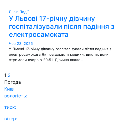
Львів
Події
У Львові 17-річну дівчину
госпіталізували після падіння з
електросамоката
Чер 23, 2025
У Львові 17-річну дівчину госпіталізували після падіння з
електросамоката Як повідомили медики, виклик вони
отримали вчора о 20:51. Дівчина впала…
Пагінація
1
2
Погода
записів
Київ
вологість:
тиск:
вітер: