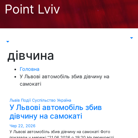
Перейти
Point Lviv
до
контенту
дівчина
Головна
У Львові автомобіль збив дівчину на
самокаті
Львів
Події
Суспільство
Україна
У Львові автомобіль збив
дівчину на самокаті
Чер 22, 2026
У Львові автомобіль збив дівчину на самокаті Фото
показали у мережі “21.06.2026 о 19:20 На перехресті