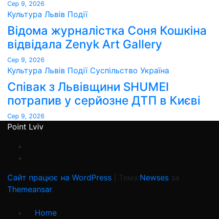
Сер 9, 2026
Культура
Львів
Події
Відома журналістка Соня Кошкіна
відвідала Zenyk Art Gallery
Сер 9, 2026
Культура
Львів
Події
Суспільство
Україна
Співак з Львівщини SHUMEI
потрапив у серйозне ДТП в Києві
Сер 9, 2026
Point Lviv
Сайт працює на WordPress
|
Тема:
Newses
за
Themeansar
.
Home