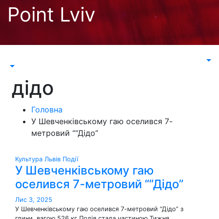
Перейти
Point Lviv
до
контенту
дідо
Головна
У Шевченківському гаю оселився 7-
метровий ““Дідо”
Культура
Львів
Події
У Шевченківському гаю
оселився 7-метровий ““Дідо”
Лис 3, 2025
У Шевченківському гаю оселився 7-метровий “Дідо” з
глини, вагою 526 кг Подія стала частиною Тижня