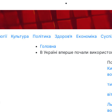
огії
Культура
Політика
Здоров’я
Економіка
Суспі
Головна
В Україні вперше почали використо
П
Ки
во
ти
ві
і
Ль
во