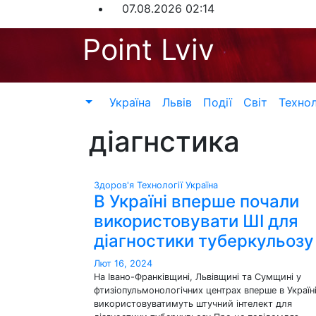
Перейти
07.08.2026
02:14
до
Point Lviv
контенту
Україна
Львів
Події
Світ
Технол
діагнстика
Здоров'я
Технології
Україна
В Україні вперше почали
використовувати ШІ для
діагностики туберкульозу
Лют 16, 2024
На Івано-Франківщині, Львівщині та Сумщині у
фтизіопульмонологічних центрах вперше в Україн
використовуватимуть штучний інтелект для