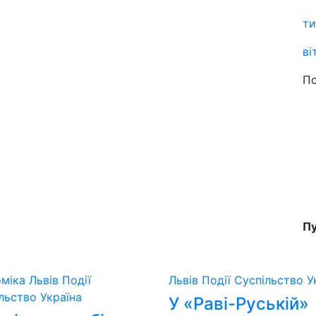
ти
ві
По
Пу
оміка
Львів
Події
Львів
Події
Суспільство
У
ільство
Україна
У «Раві-Руській»