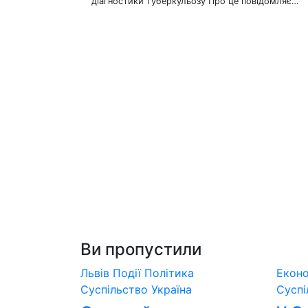
діагностики туберкульозу Про це повідомляє…
Ви пропустили
Львів
Події
Політика
Екон
Суспільство
Україна
Сусп