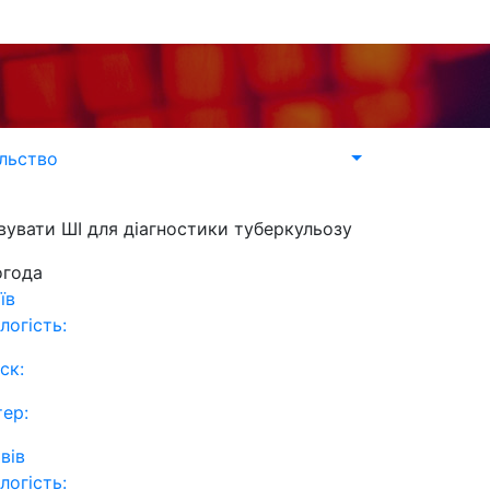
льство
вувати ШІ для діагностики туберкульозу
огода
їв
логість:
ск:
тер:
вів
логість: