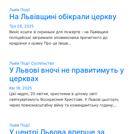
Львів
Події
На Львівщині обікрали церкву
Тра 28, 2025
Виніс кошти зі скриньки для пожертв – на Львівщині
поліцейські затримали зловмисника причетного до
крадіжки з храму Про це пише…
Львів
Події
Суспільство
У Львові вночі не правитимуть у
церквах
Кві 18, 2025
Цієї неділі, 20 квітня, християни в цілому світі
святкуватимуть Воскресіння Христове. У Львові цьогоріч,
через повномасштабну війну та комендантську годину,…
Львів
Події
У центрі Львова вперше за