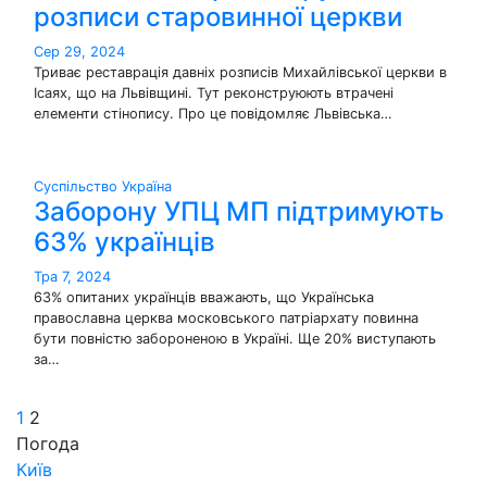
розписи старовинної церкви
Сер 29, 2024
Триває реставрація давніх розписів Михайлівської церкви в
Ісаях, що на Львівщині. Тут реконструюють втрачені
елементи стінопису. Про це повідомляє Львівська…
Суспільство
Україна
Заборону УПЦ МП підтримують
63% українців
Тра 7, 2024
63% опитаних українців вважають, що Українська
православна церква московського патріархату повинна
бути повністю забороненою в Україні. Ще 20% виступають
за…
Пагінація
1
2
Погода
записів
Київ