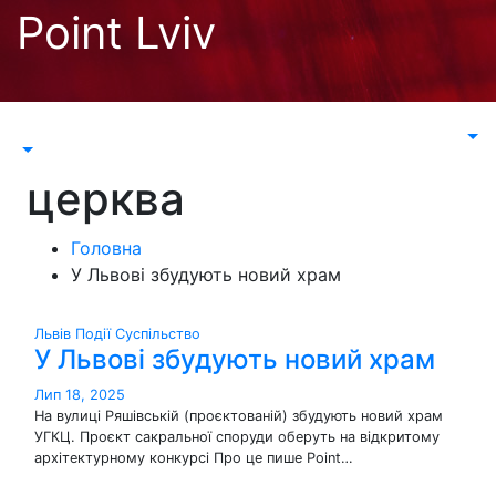
Перейти
Point Lviv
до
контенту
церква
Головна
У Львові збудують новий храм
Львів
Події
Суспільство
У Львові збудують новий храм
Лип 18, 2025
На вулиці Ряшівській (проєктованій) збудують новий храм
УГКЦ. Проєкт сакральної споруди оберуть на відкритому
архітектурному конкурсі Про це пише Point…