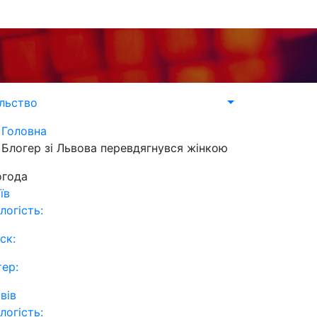
льство
Головна
Блогер зі Львова перевдягнувся жінкою
огода
їв
логість:
ск:
тер:
вів
логість: