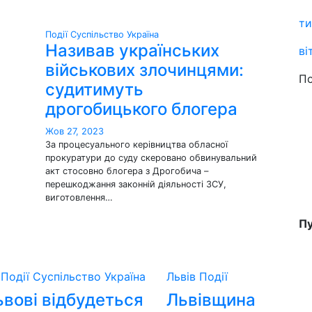
ти
Події
Суспільство
Україна
Називав українських
ві
військових злочинцями:
По
судитимуть
дрогобицького блогера
Жов 27, 2023
За процесуального керівництва обласної
прокуратури до суду скеровано обвинувальний
акт стосовно блогера з Дрогобича –
перешкоджання законній діяльності ЗСУ,
виготовлення…
Пу
в
Події
Суспільство
Україна
Львів
Події
ьвові відбудеться
Львівщина