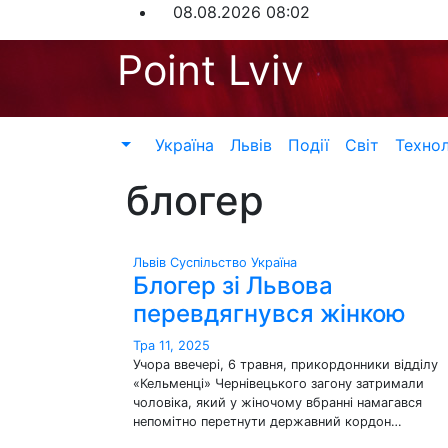
Перейти
08.08.2026
08:02
до
Point Lviv
контенту
Україна
Львів
Події
Світ
Технол
блогер
Львів
Суспільство
Україна
Блогер зі Львова
перевдягнувся жінкою
Тра 11, 2025
Учора ввечері, 6 травня, прикордонники відділу
«Кельменці» Чернівецького загону затримали
чоловіка, який у жіночому вбранні намагався
непомітно перетнути державний кордон…