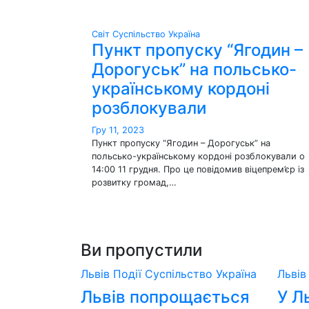
Світ
Суспільство
Україна
Пункт пропуску “Ягодин –
Дорогуськ” на польсько-
українському кордоні
розблокували
Гру 11, 2023
Пункт пропуску “Ягодин – Дорогуськ” на
польсько-українському кордоні розблокували о
14:00 11 грудня. Про це повідомив віцепрем’єр із
розвитку громад,…
Ви пропустили
Львів
Події
Суспільство
Україна
Льві
Львів попрощається
У Л