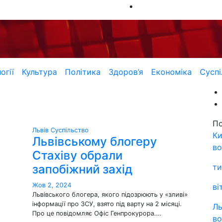
огії
Культура
Політика
Здоров’я
Економіка
Суспі
П
Львів
Суспільство
Ки
Львівському блогеру
во
Стахіву обрали
запобіжний захід
ти
Жов 2, 2024
ві
Львівського блогера, якого підозрюють у «зливі»
інформації про ЗСУ, взято під варту на 2 місяці.
Ль
Про це повідомляє Офіс Генпрокурора.…
во