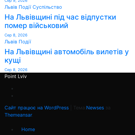
Сер 9, 2026
Львів
Події
Суспільство
На Львівщині під час відпустки
помер військовий
Сер 8, 2026
Львів
Події
На Львівщині автомобіль вилетів у
кущі
Сер 8, 2026
Point Lviv
Сайт працює на WordPress
|
Тема:
Newses
за
Themeansar
.
Home