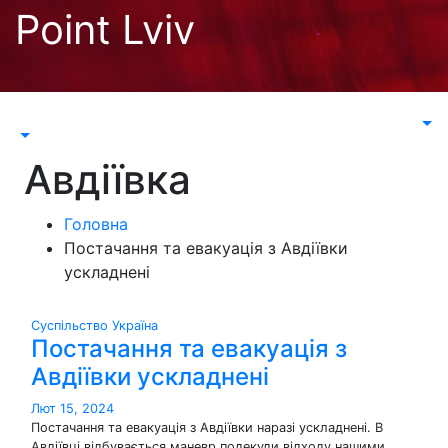
Перейти
Point Lviv
до
контенту
Авдіївка
Головна
Постачання та евакуація з Авдіївки
ускладнені
Суспільство
Україна
Постачання та евакуація з
Авдіївки ускладнені
Лют 15, 2024
Постачання та евакуація з Авдіївки наразі ускладнені. В
Авдіївці відбувається маневр подекуди відходу нашими