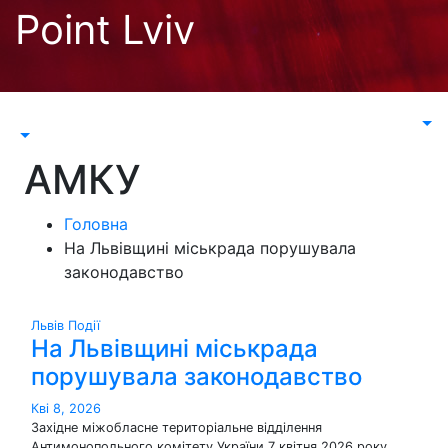
Перейти
Point Lviv
до
контенту
АМКУ
Головна
На Львівщині міськрада порушувала
законодавство
Львів
Події
На Львівщині міськрада
порушувала законодавство
Кві 8, 2026
Західне міжобласне територіальне відділення
Антимонопольного комітету України 7 квітня 2026 року