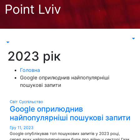
Перейти
Point Lviv
до
контенту
2023 рік
Головна
Google оприлюднив найпопулярніші
пошукові запити
Світ
Суспільство
Google оприлюднив
найпопулярніші пошукові запити
Гру 11, 2023
Google опублікував топ пошукових запитів у 2023 році,
серед яких найпопулярнішими були про війну у секторі Гази