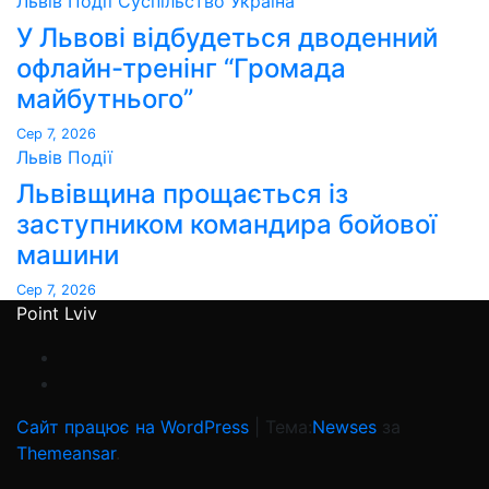
Львів
Події
Суспільство
Україна
У Львові відбудеться дводенний
офлайн-тренінг “Громада
майбутнього”
Сер 7, 2026
Львів
Події
Львівщина прощається із
заступником командира бойової
машини
Сер 7, 2026
Point Lviv
Сайт працює на WordPress
|
Тема:
Newses
за
Themeansar
.