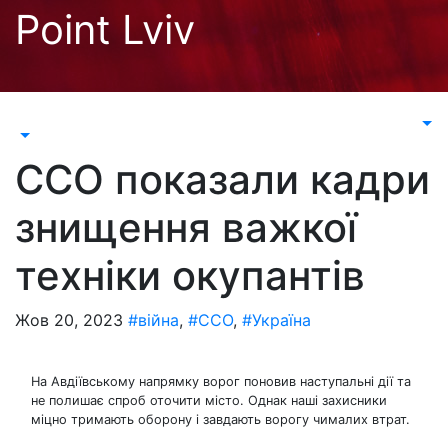
Перейти
Point Lviv
до
контенту
ССО показали кадри
знищення важкої
техніки окупантів
Жов 20, 2023
#війна
,
#ССО
,
#Україна
На Авдіївському напрямку ворог поновив наступальні дії та
не полишає спроб оточити місто. Однак наші захисники
міцно тримають оборону і завдають ворогу чималих втрат.