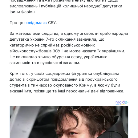
провадження та вже призначила низку експертиз щодо
висловлювань і публікацій колишньої народної депутатки
Ірини Фаріон.
Про це
повідомляє
СБУ.
За матеріалами слідства, в одному зі своїх інтерв’ю народна
депутатка України 7-го скликання зазначила, що
категорично не сприймає російськомовних
військовослужбовців ЗСУ і не може назвати їх українцями.
Це викликало хвилю обурення серед українських
захисників та в суспільстві загалом.
Крім того, у своїх соцмережах фігурантка опублікувала
допис зі скріншотом повідомлення від проукраїнського
студента з тимчасово окупованого Криму, в якому були
вказані ім’я, прізвище та інші персональні дані відправника.