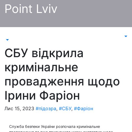
Перейти
Point Lviv
до
контенту
СБУ відкрила
кримінальне
провадження щодо
Ірини Фаріон
Лис 15, 2023
#підозра
,
#СБУ
,
#Фаріон
Служба безпеки України розпочала кримінальне