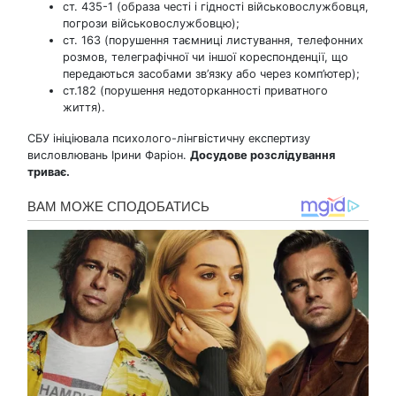
ст. 435-1 (образа честі і гідності військовослужбовця,
погрози військовослужбовцю);
ст. 163 (порушення таємниці листування, телефонних
розмов, телеграфічної чи іншої кореспонденції, що
передаються засобами зв’язку або через комп’ютер);
ст.182 (порушення недоторканності приватного
життя).
СБУ ініціювала психолого-лінгвістичну експертизу
висловлювань Ірини Фаріон.
Досудове розслідування
триває.