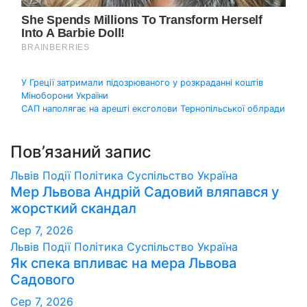
Навігація
У Греції затримали підозрюваного у розкраданні коштів
Міноборони України
записів
САП наполягає на арешті ексголови Тернопільської облради
Пов’язаний запис
Львів
Події
Політика
Суспільство
Україна
Мер Львова Андрій Садовий вляпався у
жорсткий скандал
Сер 7, 2026
Львів
Події
Політика
Суспільство
Україна
Як спека впливає на мера Львова
Садового
Сер 7, 2026