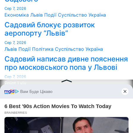
Сер 7, 2026
Економіка
Львів
Події
Суспільство
Україна
Садовий блокує розвиток
аеропорту “Львів”
Сер 7, 2026
Львів
Події
Політика
Суспільство
Україна
Садовий написав дивне пояснення
про московського попа у Львові
Сер 7, 2026
Point Lviv
Сайт працює на WordPress
|
Тема:
Newses
за
Themeansar
.