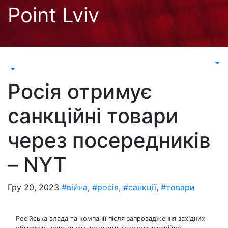
Перейти
Point Lviv
до
контенту
Росія отримує
санкційні товари
через посередників
– NYT
Гру 20, 2023
#війна
,
#росія
,
#санкції
,
#товари
Російська влада та компанії після запровадження західних