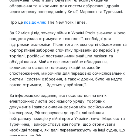
обмежень почали закуповувати телекомунікаційне
обладнання та мікрочипи для систем озброєння і дронів
через мережу посередників у Китаї, Марокко та Туреччині.
Про це
повідомляє
The New York Times.
За 22 місяці від початку війни в Україні Росія значною мірою
продовжувала отримувати технології, необхідні для
підтримки економіки. Після того як експортні обмеження та
корпоративні заборони спочатку призвели до перебоїв у
торгівлі, російські постачальники знайшли лазівки та
обхідні шляхи. Майже все комерційне обладнання,
включаючи основне телекомунікаційне, засоби
спостереження, мікрочипи для передових обчислювальних
систем і систем озброєння, а також дрони, було не надто
важко отримати, – йдеться у публікації.
За інформацією видання, яке посилається на витік
електронних листів російського уряду, торгових
документів і записи онлайн-розмов між російськими
інженерами, РФ звернулася до країн, які зайняли
нейтральну позицію у війні проти України, як-от Марокко та
Туреччина, і використовує їхні порти, щоб отримувати
необхідні товари, які далі перевантажують на інші судна, що
прямують до РФ.