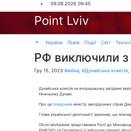
Перейти
09.08.2026
09:45
до
Point Lviv
контенту
Україна
Львів
Події
Світ
Технол
РФ виключили з 
Гру 15, 2023
#війна
,
#Дунайська комісія
,
Дунайська комісія на вчорашньому засіданні вир
Нижньому Дунаю.
Про це
повідомив
міністр закордонних справ Дм
Глава української дипломатії зазначив, що міжна
Після необрання представника Росії до Міжнарод
ЮНЕСКО та Організації із заборони хімічної збро