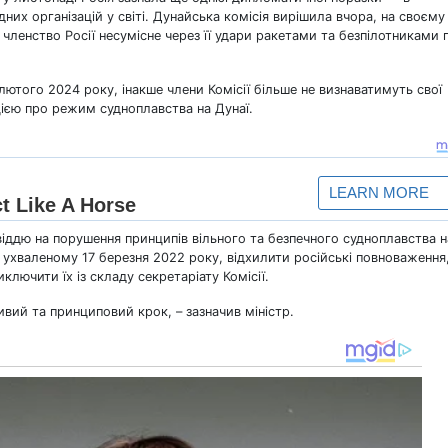
дних організацій у світі. Дунайська комісія вирішила вчора, на своєму
 членство Росії несумісне через її удари ракетами та безпілотниками 
лютого 2024 року, інакше члени Комісії більше не визнаватимуть свої
ією про режим судноплавства на Дунаї.
віддю на порушення принципів вільного та безпечного судноплавства н
ї, ухваленому 17 березня 2022 року, відхилити російські повноваження
ключити їх із складу секретаріату Комісії.
ивий та принциповий крок, – зазначив міністр.