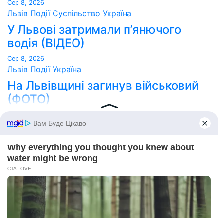
Сер 8, 2026
Львів
Події
Суспільство
Україна
У Львові затримали п’янючого
водія (ВІДЕО)
Сер 8, 2026
Львів
Події
Україна
На Львівщині загинув військовий
(ФОТО)
Сер 8, 2026
Point Lviv
Сайт працює на WordPress
|
Тема:
Newses
за
Themeansar
.
Home