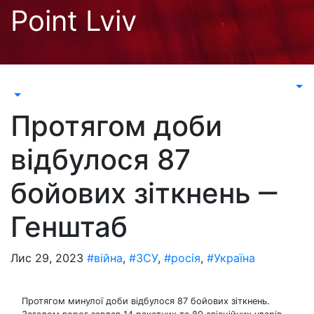
Перейти
Point Lviv
до
контенту
Протягом доби
відбулося 87
бойових зіткнень ‒
Генштаб
Лис 29, 2023
#війна
,
#ЗСУ
,
#росія
,
#Україна
Протягом минулої доби відбулося 87 бойових зіткнень.