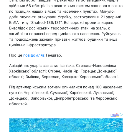
Загалом ворог завдав 14 ракетних та 80 авіаційних ударів,
здійснив 68 обстрілів з реактивних систем залпового вогню
по позиціях наших військ та населених пунктах. Минулої
доби окупанти атакували Україну, застосувавши 21 ударний
БпЛА типу “Shahed-136/131”. Всі ворожі дрони знищено.
Внаслідок російських терористичних атак, на жаль, є
загиблі та поранені серед цивільного населення. Руйнувань
та пошкоджень зазнали приватні житлові будинки та інша
цивільна інфраструктура.
Про це
повідомляє
Генштаб.
Авіаційних ударів зазнали: Іванівка, Степова-Новоселівка
Харківської області; Спірне, Часів Яр, Торецьк Донецької
області; Зміївка, Берислав, Козацьке Херсонської області.
Під артилерійським вогнем опинилися понад 100 населених
пунктів Чернігівської, Сумської, Харківської, Луганської,
Донецької, Запорізької, Дніпропетровської та Херсонської
областей.