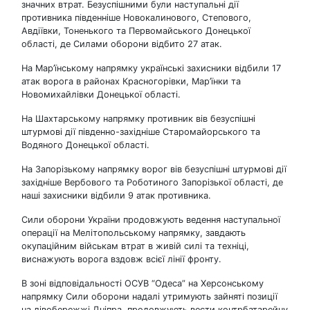
значних втрат. Безуспішними були наступальні дії
противника південніше Новокалинового, Степового,
Авдіївки, Тоненького та Первомайського Донецької
області, де Силами оборони відбито 27 атак.
На Мар’їнському напрямку українські захисники відбили 17
атак ворога в районах Красногорівки, Мар’їнки та
Новомихайлівки Донецької області.
На Шахтарському напрямку противник вів безуспішні
штурмові дії південно-західніше Старомайорського та
Водяного Донецької області.
На Запорізькому напрямку ворог вів безуспішні штурмові дії
західніше Вербового та Роботиного Запорізької області, де
наші захисники відбили 9 атак противника.
Сили оборони України продовжують ведення наступальної
операції на Мелітопольському напрямку, завдають
окупаційним військам втрат в живій силі та техніці,
виснажують ворога вздовж всієї лінії фронту.
В зоні відповідальності ОСУВ “Одеса” на Херсонському
напрямку Сили оборони надалі утримують зайняті позиції
на лівобережжі Дніпра, продовжують вести контрбатарейну