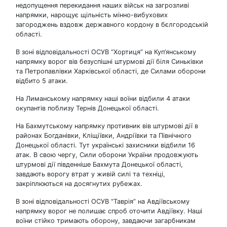
недопущення перекидання наших військ на загрозливі
напрямки, нарощує щільність мінно-вибухових
загороджень вздовж державного кордону в бєлгородській
області.
В зоні відповідальності ОСУВ “Хортиця” на Куп’янському
напрямку ворог вів безуспішні штурмові дії біля Синьківки
та Петропавлівки Харківської області, де Силами оборони
відбито 5 атаки.
На Лиманському напрямку наші воїни відбили 4 атаки
окупантів поблизу Тернів Донецької області.
На Бахмутському напрямку противник вів штурмові дії в
районах Богданівки, Кліщіївки, Андріївки та Північного
Донецької області. Тут українські захисники відбили 16
атак. В свою чергу, Сили оборони України продовжують
штурмові дії південніше Бахмута Донецької області,
завдають ворогу втрат у живій силі та техніці,
закріплюються на досягнутих рубежах.
В зоні відповідальності ОСУВ “Таврія” на Авдіївському
напрямку ворог не полишає спроб оточити Авдіївку. Наші
воїни стійко тримають оборону, завдаючи загарбникам