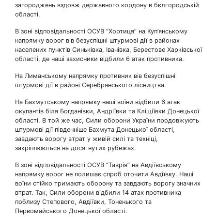
загороджень вздовж державного кордону в бєлгородській
області.
В зоні відповідальності ОСУВ “Хортиця” на Куп’янському
напрямку ворог вів безуспішні штурмові дії в районах
населених пунктів Синьківка, Іванівка, Берестове Харківської
області, де наші захисники відбили 6 атак противника.
На Лиманському напрямку противник вів безуспішні
штурмові дії в районі Серебрянського лісництва.
На Бахмутському напрямку наші воїни відбили 6 атак
окупантів біля Богданівки, Андріївки та Кліщіївки Донецької
області. В той же час, Сили оборони України продовжують
штурмові дії південніше Бахмута Донецької області,
завдають ворогу втрат у живій силі та техніці,
закріплюються на досягнутих рубежах.
В зоні відповідальності ОСУВ “Таврія” на Авдіївському
напрямку ворог не полишає спроб оточити Авдіївку. Наші
воїни стійко тримають оборону та завдають ворогу значних
втрат. Так, Сили оборони відбили 14 атак противника
поблизу Степового, Авдіївки, Тоненького та
Первомайського Донецької області.