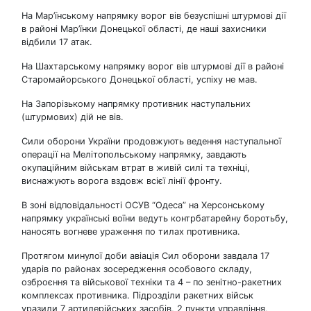
На Мар’їнському напрямку ворог вів безуспішні штурмові дії
в районі Мар’їнки Донецької області, де наші захисники
відбили 17 атак.
На Шахтарському напрямку ворог вів штурмові дії в районі
Старомайорського Донецької області, успіху не мав.
На Запорізькому напрямку противник наступальних
(штурмових) дій не вів.
Сили оборони України продовжують ведення наступальної
операції на Мелітопольському напрямку, завдають
окупаційним військам втрат в живій силі та техніці,
виснажують ворога вздовж всієї лінії фронту.
В зоні відповідальності ОСУВ “Одеса” на Херсонському
напрямку українські воїни ведуть контрбатарейну боротьбу,
наносять вогневе ураження по тилах противника.
Протягом минулої доби авіація Сил оборони завдала 17
ударів по районах зосередження особового складу,
озброєння та військової техніки та 4 – по зенітно-ракетних
комплексах противника. Підрозділи ракетних військ
уразили 7 артилерійських засобів, 2 пункти управління,