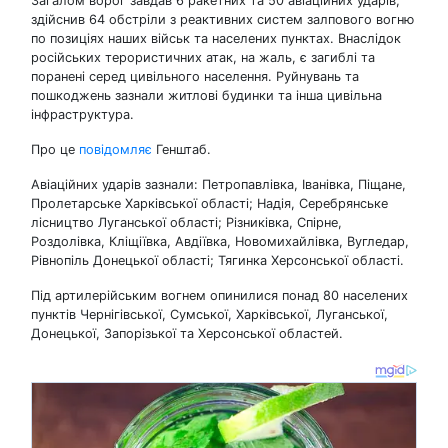
Загалом ворог завдав 6 ракетних та 50 авіаційних ударів,
здійснив 64 обстріли з реактивних систем залпового вогню
по позиціях наших військ та населених пунктах. Внаслідок
російських терористичних атак, на жаль, є загиблі та
поранені серед цивільного населення. Руйнувань та
пошкоджень зазнали житлові будинки та інша цивільна
інфраструктура.
Про це
повідомляє
Генштаб.
Авіаційних ударів зазнали: Петропавлівка, Іванівка, Піщане,
Пролетарське Харківської області; Надія, Серебрянське
лісництво Луганської області; Різниківка, Спірне,
Роздолівка, Кліщіївка, Авдіївка, Новомихайлівка, Вугледар,
Рівнопіль Донецької області; Тягинка Херсонської області.
Під артилерійським вогнем опинилися понад 80 населених
пунктів Чернігівської, Сумської, Харківської, Луганської,
Донецької, Запорізької та Херсонської областей.