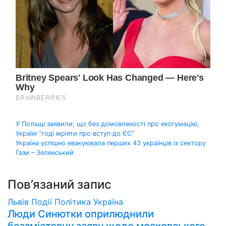
Навігація
У Польщі заявили, що без домовленості про ексгумацію,
Україні “годі мріяти про вступ до ЄС”
записів
Україна успішно евакуювала перших 43 українців із сектору
Гази – Зеленський
Пов’язаний запис
Львів
Події
Політика
Україна
Люди Синютки оприлюднили