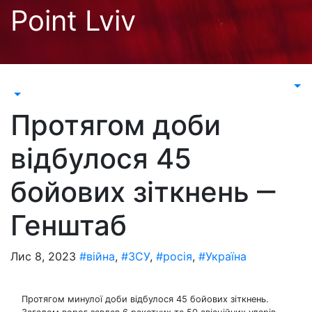
Перейти
Point Lviv
до
контенту
Протягом доби
відбулося 45
бойових зіткнень ‒
Генштаб
Лис 8, 2023
#війна
,
#ЗСУ
,
#росія
,
#Україна
Протягом минулої доби відбулося 45 бойових зіткнень.