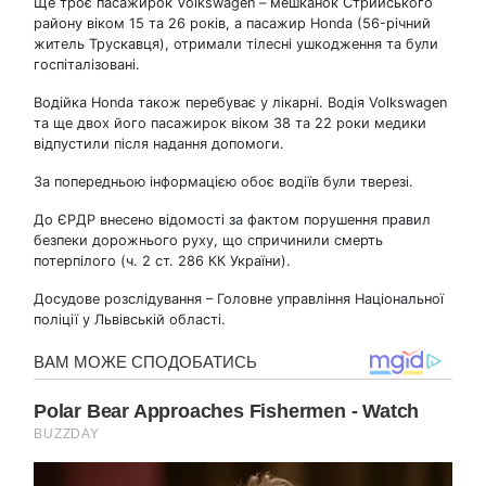
Ще троє пасажирок Volkswagen – мешканок Стрийського
району віком 15 та 26 років, а пасажир Honda (56-річний
житель Трускавця), отримали тілесні ушкодження та були
госпіталізовані.
Водійка Honda також перебуває у лікарні. Водія Volkswagen
та ще двох його пасажирок віком 38 та 22 роки медики
відпустили після надання допомоги.
За попередньою інформацією обоє водіїв були тверезі.
До ЄРДР внесено відомості за фактом порушення правил
безпеки дорожнього руху, що спричинили смерть
потерпілого (ч. 2 ст. 286 КК України).
Досудове розслідування – Головне управління Національної
поліції у Львівській області.