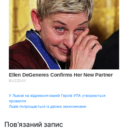
Навігація
У Львові на відремонтованій Героїв УПА утворюється
провалля
записів
Львів попрощається із двома захисниками
Пов’язаний запис