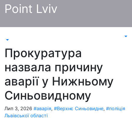
Перейти
Point Lviv
до
контенту
Прокуратура
назвала причину
аварії у Нижньому
Синьовидному
Лип 3, 2026
#аварія
,
#Верхнє Синьовидне
,
#поліція
Львівської області