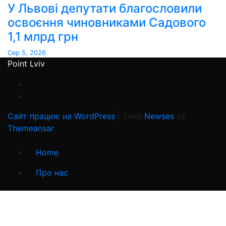
У Львові депутати благословили
освоєння чиновниками Садового
1,1 млрд грн
Сер 5, 2026
Point Lviv
Сайт працює на WordPress
|
Тема:
Newses
за
Themeansar
.
Home
Про нас