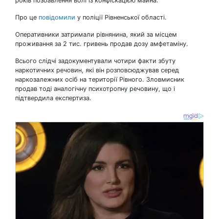
років позбавлення волі із конфіскацією майна.
Про це
повідомили
у поліції Рівненської області.
Оперативники затримали рівнянина, який за місцем
проживання за 2 тис. гривень продав дозу амфетаміну.
Всього слідчі задокументували чотири факти збуту
наркотичних речовин, які він розповсюджував серед
наркозалежних осіб на території Рівного. Зловмисник
продав тоді аналогічну психотропну речовину, що і
підтвердила експертиза.