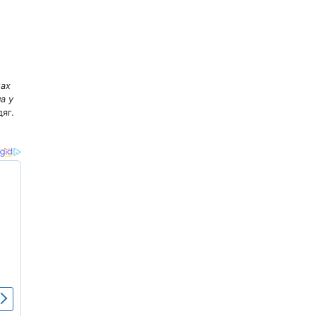
жах
а у
яг.