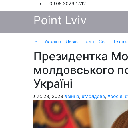
Перейти
06.08.2026
17:12
до
Point Lviv
контенту
Україна
Львів
Події
Світ
Технол
Президентка Мо
молдовського по
Україні
Лис 28, 2023
#війна
,
#Молдова
,
#росія
,
#