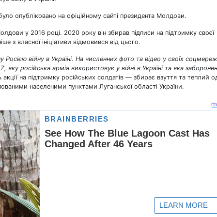
було опубліковано на офіційному сайті президента Молдови.
Молдови у 2016 році. 2020 року він збирав підписи на підтримку своєї
ше з власної ініціативи відмовився від цього.
ну Росією війну в Україні. На численних фото та відео у своїх соцмере
 Z, яку російська армія використовує у війні в Україні та яка заборонен
кції на підтримку російських солдатів — збирає взуття та теплий од
купованими населеними пунктами Луганської області України.