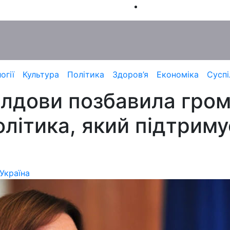
огії
Культура
Політика
Здоров’я
Економіка
Суспі
лдови позбавила гро
літика, який підтримує
Україна