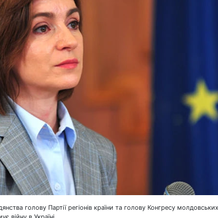
нства голову Партії регіонів країни та голову Конгресу молдовськи
ує війну в Україні.