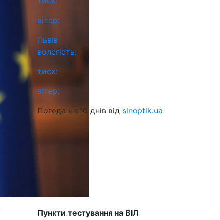
тиск:
вітер:
Львів
вологість:
тиск:
вітер:
Погода на 10 днів від
sinoptik.ua
х
Пункти тестування на ВІЛ