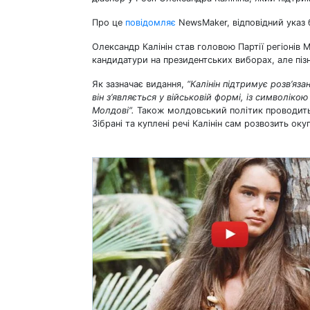
Про це
повідомляє
NewsMaker, відповідний указ 
Олександр Калінін став головою Партії регіонів 
кандидатури на президентських виборах, але пізні
Як зазначає видання,
“Калінін підтримує розв’яза
він з’являється у військовій формі, із символікою
Молдові”.
Також молдовський політик проводить а
Зібрані та куплені речі Калінін сам розвозить о