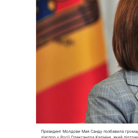
Президент Молдови Мая Санду позбавила громадя
діаспор у Росії Олександра Калініна, який підтрим