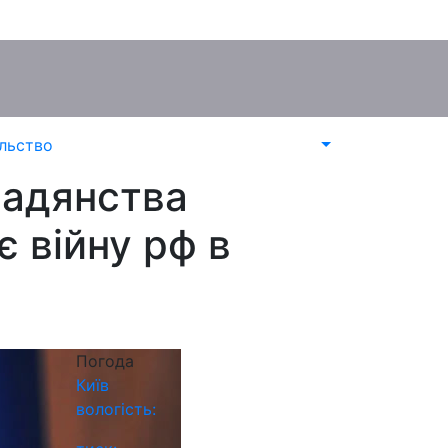
льство
мадянства
 війну рф в
Погода
Київ
вологість: