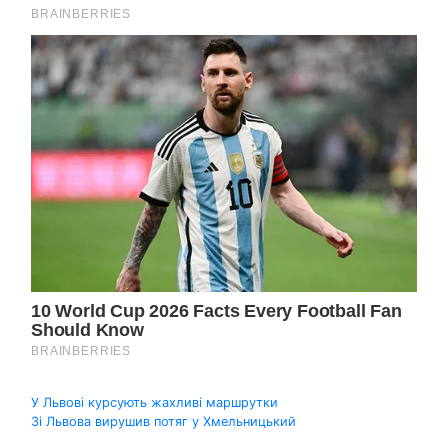
Навігація
У Львові курсують жахливі маршрутки
Зі Львова вирушив потяг у Хмельницький