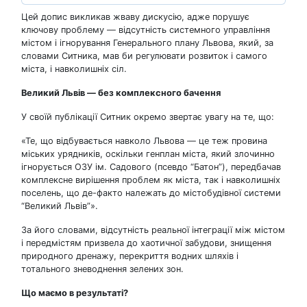
Цей допис викликав жваву дискусію, адже порушує
ключову проблему — відсутність системного управління
містом і ігнорування Генерального плану Львова, який, за
словами Ситника, мав би регулювати розвиток і самого
міста, і навколишніх сіл.
Великий Львів — без комплексного бачення
У своїй публікації Ситник окремо звертає увагу на те, що:
«Те, що відбувається навколо Львова — це теж провина
міських урядників, оскільки генплан міста, який злочинно
ігнорується ОЗУ ім. Садового (псевдо “Батон”), передбачав
комплексне вирішення проблем як міста, так і навколишніх
поселень, що де-факто належать до містобудівної системи
“Великий Львів”».
За його словами, відсутність реальної інтеграції між містом
і передмістям призвела до хаотичної забудови, знищення
природного дренажу, перекриття водних шляхів і
тотального зневоднення зелених зон.
Що маємо в результаті
?