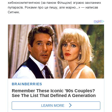
хибнокомпетентною (за паном Фільцом) зграєю захланних
пупарасів. Роками про це пишу, але марно…» — написав
Ситник.