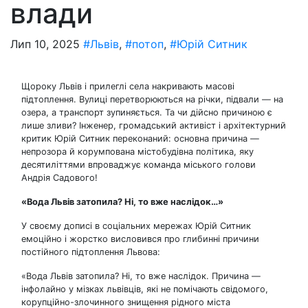
влади
Лип 10, 2025
#Львів
,
#потоп
,
#Юрій Ситник
Щороку Львів і прилеглі села накривають масові
підтоплення. Вулиці перетворюються на річки, підвали — на
озера, а транспорт зупиняється. Та чи дійсно причиною є
лише зливи? Інженер, громадський активіст і архітектурний
критик Юрій Ситник переконаний: основна причина —
непрозора й корумпована містобудівна політика, яку
десятиліттями впроваджує команда міського голови
Андрія Садового!
«Вода Львів затопила
?
Ні, то вже наслідок…»
У своєму дописі в соціальних мережах Юрій Ситник
емоційно і жорстко висловився про глибинні причини
постійного підтоплення Львова:
«Вода Львів затопила? Ні, то вже наслідок. Причина —
інфолайно у мізках львівців, які не помічають свідомого,
корупційно-злочинного знищення рідного міста