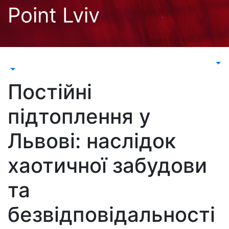
Перейти
Point Lviv
до
контенту
Постійні
підтоплення у
Львові: наслідок
хаотичної забудови
та
безвідповідальності