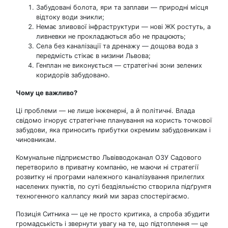
Забудовані болота, яри та заплави — природні місця
відтоку води зникли;
Немає зливової інфраструктури — нові ЖК ростуть, а
ливневки не прокладаються або не працюють;
Села без каналізації та дренажу — дощова вода з
передмість стікає в низини Львова;
Генплан не виконується — стратегічні зони зелених
коридорів забудовано.
Чому це важливо
?
Ці проблеми — не лише інженерні, а й політичні. Влада
свідомо ігнорує стратегічне планування на користь точкової
забудови, яка приносить прибутки окремим забудовникам і
чиновникам.
Комунальне підприємство Львівводоканал ОЗУ Садового
перетворило в приватну компанію, не маючи ні стратегії
розвитку ні програми належного каналізування прилеглих
населених пунктів, по суті бездіяльністю створила підґрунтя
техногенного каллапсу який ми зараз спостерігаємо.
Позиція Ситника — це не просто критика, а спроба збудити
громадськість і звернути увагу на те, що підтоплення — це