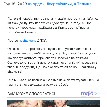
Гру 18, 2023
#кордон
,
#перевізники
,
#Польща
Польські перевізники розпочали акцію протесту на під’їзних
шляхах до пункту пропуску «Дорогуськ – Ягодин». Про її
початок інформація надійшла від Прикордонної варти
Республіки Польща.
Про це
повідомляє
ДПСУ.
Організатори протесту планують пропускати лише по 1
вантажному автомобілю на годину. Водночас інформують,
що пропускатимуть транспортні засоби з вантажами
безпекового, гуманітарного характеру та ті, які перевозять
тварин, продукти, що швидко псуються тощо, ‒ заявили у
відомстві.
Окрім цього, за наявною інформацією, протестувальники не
планують перешкоджати руху автобусів.