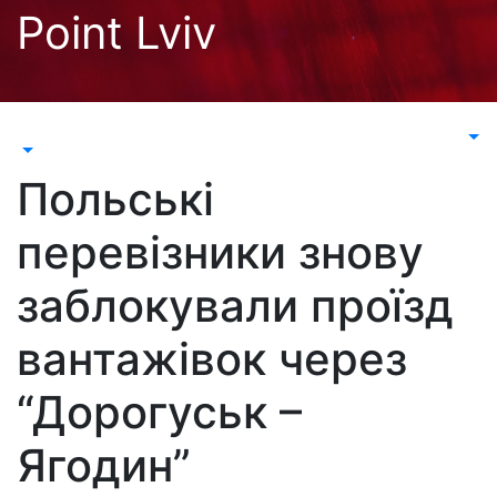
Перейти
Point Lviv
до
контенту
Польські
перевізники знову
заблокували проїзд
вантажівок через
“Дорогуськ –
Ягодин”