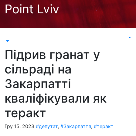
Перейти
Point Lviv
до
контенту
Підрив гранат у
сільраді на
Закарпатті
кваліфікували як
теракт
Гру 15, 2023
#депутат
,
#Закарпаття
,
#теракт