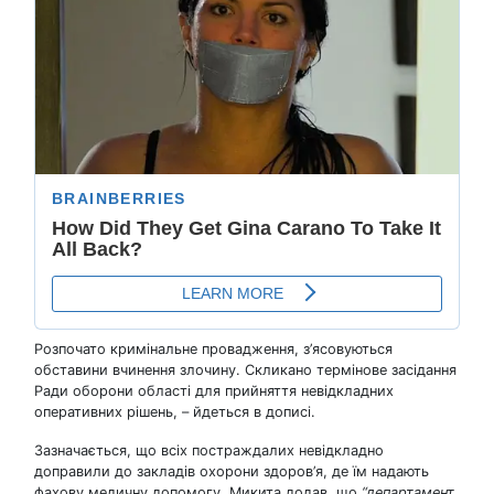
Розпочато кримінальне провадження, з’ясовуються
обставини вчинення злочину. Скликано термінове засідання
Ради оборони області для прийняття невідкладних
оперативних рішень, – йдеться в дописі.
Зазначається, що всіх постраждалих невідкладно
доправили до закладів охорони здоров’я, де їм надають
фахову медичну допомогу. Микита додав, що
“департамент