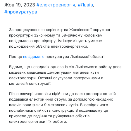
Жов 19, 2023
#електроенергія
,
#Львів
,
#прокуратура
За процесуального керівництва Жовківської окружної
прокуратури 32-річному та 59-річному чоловікам
повідомлено про підозру. Їм інкримінують умисне
пошкодження об’єктів електроенергетики.
Про це
повідомляє
прокуратура Львівської області.
Відомо, що неподалік одного із сіл Львівського району двоє
місцевих мешканців демонтували металеві кути
електроопори. Останні слугували поперечинами в
металевій конструкції.
Пізно ввечері чоловіки підійшли до електроопори по якій
подавався електричний струм, за допомогою накидних
ключів вони зняли 9 металевих кутів. Внаслідок чого
послабилась стійкість конструкції. В подальшому це
призвело до падіння та руйнування об’єктів
електроенергетики і їх роботи.