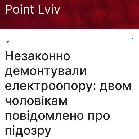
Перейти
Point Lviv
до
контенту
Незаконно
демонтували
електроопору: двом
чоловікам
повідомлено про
підозру